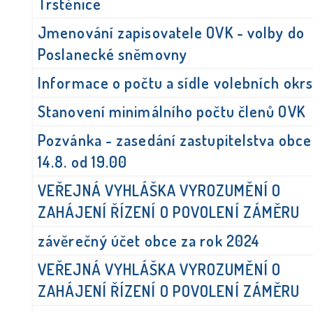
Trstěnice
Jmenování zapisovatele OVK - volby do
Poslanecké sněmovny
Informace o počtu a sídle volebních okr
Stanovení minimálního počtu členů OVK
Pozvánka - zasedání zastupitelstva obce
14.8. od 19.00
VEŘEJNÁ VYHLÁŠKA VYROZUMĚNÍ O
ZAHÁJENÍ ŘÍZENÍ O POVOLENÍ ZÁMĚRU
závěrečný účet obce za rok 2024
VEŘEJNÁ VYHLÁŠKA VYROZUMĚNÍ O
ZAHÁJENÍ ŘÍZENÍ O POVOLENÍ ZÁMĚRU