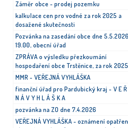
Záměr obce - prodej pozemku
kalkulace cen pro vodné za rok 2025 a
dosažené skutečnosti
Pozvánka na zasedání obce dne 5.5.2026
19.00, obecní úřad
ZPRÁVA o výsledku přezkoumání
hospodaření obce Trstěnice, za rok 202
MMR - VEŘEJNÁ VYHLÁŠKA
finanční úřad pro Pardubický kraj - V E Ř
N Á V Y H L Á Š K A
pozvánka na ZO dne 7.4.2026
VEŘEJNÁ VYHLÁŠKA - oznámení opatřen