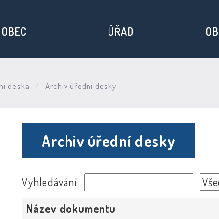
OBEC
ÚŘAD
OB
ní deska
Archiv úřední desky
Archiv úřední desky
Vyhledávání
Název dokumentu