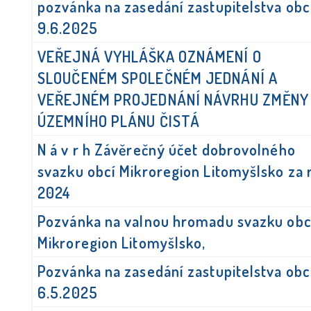
pozvánka na zasedání zastupitelstva ob
9.6.2025
VEŘEJNÁ VYHLÁŠKA OZNÁMENÍ O
SLOUČENÉM SPOLEČNÉM JEDNÁNÍ A
VEŘEJNÉM PROJEDNÁNÍ NÁVRHU ZMĚNY 
ÚZEMNÍHO PLÁNU ČISTÁ
N á v r h Závěrečný účet dobrovolného
svazku obcí Mikroregion Litomyšlsko za 
2024
Pozvánka na valnou hromadu svazku obc
Mikroregion Litomyšlsko,
Pozvánka na zasedání zastupitelstva ob
6.5.2025