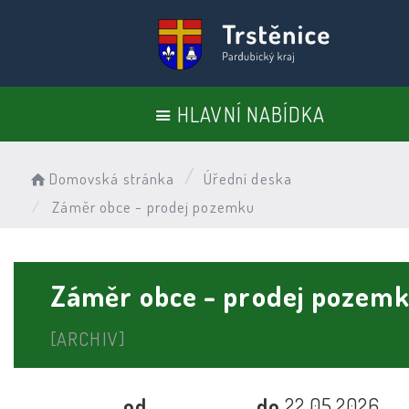
HLAVNÍ NABÍDKA
Domovská stránka
Úřední deska
Záměr obce - prodej pozemku
Záměr obce - prodej pozem
[ARCHIV]
od
do
22.05.2026