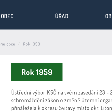
OBEC
ÚŘAD
OB
orie obce
Rok 1959
Rok 1959
Ústřední výbor KSČ na svém zasedání 23 - 24
schromáždění zákon o změně územní organi
přináležela k okresu Svitavy místo okr. Lito