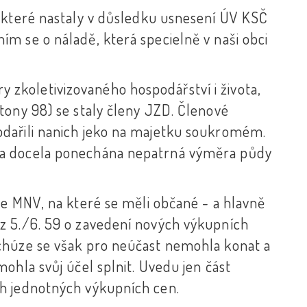
 které nastaly v důsledku usnesení ÚV KSČ
m se o náladě, která specielně v naši obci
ry zkoletivizovaného hospodářství i života,
tony 98) se staly členy JZD. Členové
dařili nanich jeko na majetku soukromém.
la docela ponechána nepatrná výměra půdy
ze MNV, na které se měli občané - a hlavně
z 5./6. 59 o zavedení nových výkupních
chúze se však pro neúčast nemohla konat a
ohla svůj účel splnit. Uvedu jen část
h jednotných výkupních cen.