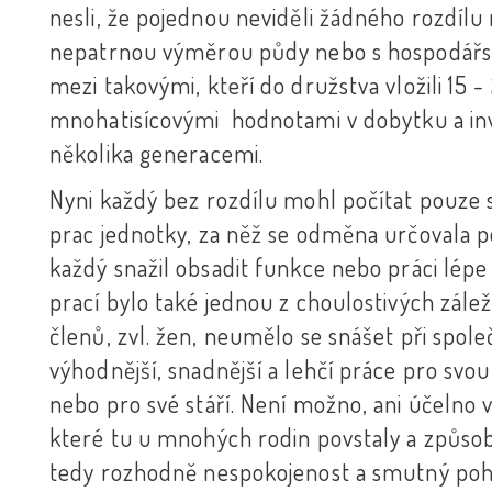
nesli, že pojednou neviděli žádného rozdílu 
nepatrnou výměrou půdy nebo s hospodářs
mezi takovými, kteří do družstva vložili 15 
mnohatisícovými hodnotami v dobytku a inv
několika generacemi.
Nyni každý bez rozdílu mohl počítat pouze 
prac jednotky, za něž se odměna určovala 
každý snažil obsadit funkce nebo práci lép
prací bylo také jednou z choulostivých zále
členů, zvl. žen, neumělo se snášet při spole
výhodnější, snadnější a lehčí práce pro svo
nebo pro své stáří. Není možno, ani účelno 
které tu u mnohých rodin povstaly a způsobo
tedy rozhodně nespokojenost a smutný pohl