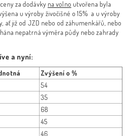
 ceny za dodávky
na volno
utvořena byla
výšena u výroby živočišné o 15% a u výroby
ky, ať již od JZD nebo od záhumenkářů, nebo
echána nepatrná výměra půdy nebo zahrady
ve a nyní:
ednotná
Zvýšení o %
54
35
68
45
46