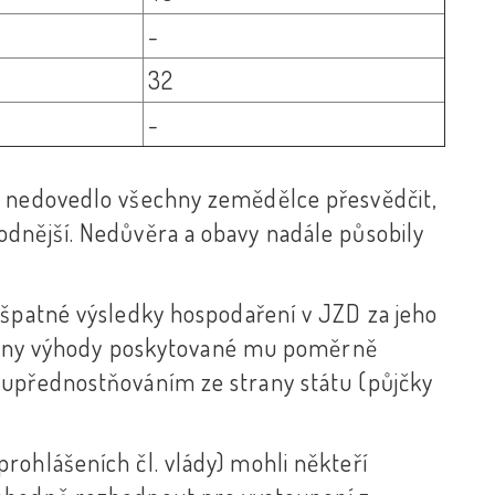
-
32
-
n nedovedlo všechny zemědělce přesvědčit,
odnější. Nedůvěra a obavy nadále působily
 špatné výsledky hospodaření v JZD za jeho
šechny výhody poskytované mu poměrně
 upřednostňováním ze strany státu (půjčky
rohlášeních čl. vlády) mohli někteří