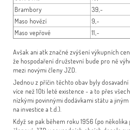
Brambory
39,-
Maso hovězí
9,-
Maso vepřové
11,-
Avšak ani atk značné zvýšení výkupních ce
že hospodaření družstevní bude pro ně výh
mezi novými členy JZD.
Jednou z příčin těchto obav byly dosavadní
více než 10ti leté existence - a to přes v
nízkými povinnými dodávkami státu a jiným
na investice a t.d.).
Když se pak během roku 1956 (po několika p