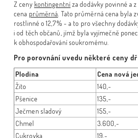
Z ceny
kontingentní
za dodávky povinné a z
cena
průměrná
. Tato průměrná cena byla z
rostlinné o 12,7% - a to pro všechny dodáv
i od těch občanů, jímž byla vyjímečně pon
k obhospodařování soukromému.
Pro porovnání uvedu některé ceny dří
Plodina
Cena nová j
Žito
140,-
Pšenice
135,-
Ječmen sladový
155,-
Chmel
3.600,-
Cukrovka
19,-