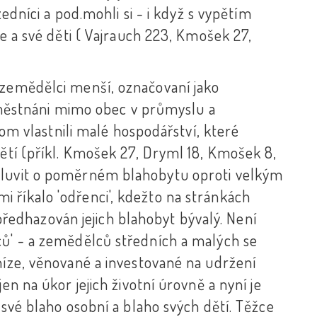
zedníci a pod.mohli si - i když s vypětím
be a své děti ( Vajrauch 223, Kmošek 27,
 zemědělci menší, označovaní jako
 zaměstnáni mimo obec v průmyslu a
 tom vlastnili malé hospodářství, které
dětí (příkl. Kmošek 27, Dryml 18, Kmošek 8,
mluvit o poměrném blahobytu oproti velkým
 říkalo 'odřenci', kdežto na stránkách
m předhazován jejich blahobyt bývalý. Není
ců' - a zemědělců středních a malých se
níze, věnované a investované na udržení
en na úkor jejich životní úrovně a nyní je
 své blaho osobní a blaho svých dětí. Těžce