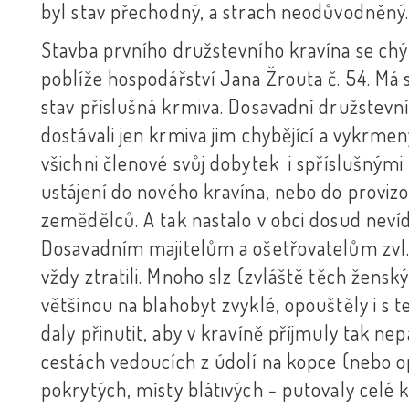
byl stav přechodný, a strach neodůvodněný
Stavba prvního družstevního kravína se chýl
poblíže hospodářství Jana Žrouta č. 54. Má s
stav příslušná krmiva. Dosavadní družstevní
dostávali jen krmiva jim chybějící a vykrme
všichni členové svůj dobytek i spříslušný
ustájení do nového kravína, nebo do proviz
zemědělců. A tak nastalo v obci dosud neví
Dosavadním majitelům a ošetřovatelům zvl. ko
vždy ztratili. Mnoho slz (zvláště těch ženskýc
většinou na blahobyt zvyklé, opouštěly i s t
daly přinutit, aby v kravíně příjmuly tak n
cestách vedoucích z údolí na kopce (nebo 
pokrytých, místy blátivých - putovaly celé