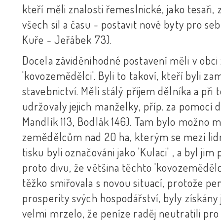
kteří měli znalosti řemeslnické, jako tesaři, 
všech sil a času - postavit nové byty pro se
Kuře - Jeřábek 73).
Docela záviděnihodné postavení měli v obci
'kovozemědělci'. Byli to takoví, kteří byli
stavebnictví. Měli stálý příjem dělníka a při
udržovaly jejich manželky, příp. za pomocí 
Mandlík 113, Bodlák 146). Tam bylo možno 
zemědělcům nad 20 ha, kterým se mezi lidmi
tisku byli označováni jako 'Kulaci' , a byl ji
proto divu, že většina těchto 'kovozeměděl
těžko smiřovala s novou situací, protože pe
prosperity svých hospodářství, byly získány j
velmi mrzelo, že peníze raděj neutratili pro