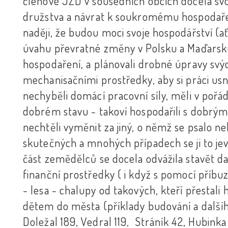
členové JZD v sousedních obcích docela s
družstva a návrat k soukromému hospodařen
naději, že budou moci svoje hospodářství (ať 
úvahu převratné změny v Polsku a Maďarsk
hospodaření, a plánovali drobné úpravy svých
mechanisačními prostředky, aby si práci usn
nechyběli domácí pracovní síly, měli v pořád
dobrém stavu - takoví hospodařili s dobrým 
nechtěli vyměnit za jiný, o němž se psalo ne
skutečných a mnohých případech se ji to jev
část zemědělců se docela odvážila stavět dal
finanční prostředky ( i když s pomocí příbu
- lesa - chalupy od takových, kteří přestali 
dětem do města (příklady budování a dalšíh
Doležal 189, Vedral 119, Stráník 42, Hubinka 