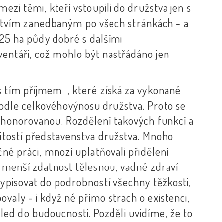
mezi těmi, kteří vstoupili do družstva jen s
tvím zanedbaným po všech stránkách - a
- 25 ha půdy dobré s dalšími
entáři, což mohlo být nastřádáno jen
s tím příjmem , které získá za vykonané
podle celkovéhovýnosu družstva. Proto se
e honorovanou. Rozdělení takových funkcí a
žitostí představenstva družstva. Mnoho
čné práci, mnozí uplatňovali přidělení
u menší zdatnost tělesnou, vadné zdraví
vypisovat do podrobností všechny těžkosti,
valy - i když né přímo strach o existenci,
ed do budoucnosti. Pozděli uvidíme, že to