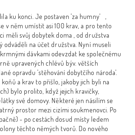
.
ila ku konci. Je postaven 'za humny' ,
e v něm umístit asi 100 krav, a pro tento
ci měli svůj dobytek doma , od družstva
ný odváděli na účet družstva. Nyní museli
mi krmnými dávkami odevzdat ke společnému
orně upravených chlévů býv. větších
dané opravdu 'stěhování dobytčího národa'.
ňů a krav to přišlo, jakoby jich byli na
h) bylo prolito, když jejich kravičky,
elátky své domovy. Některé jen násilím se
epatrný prostor mezi cizími soukmenovci. Po
opačně) - po cestách dosud místy ledem
 kolony těchto němých tvorů. Do nového