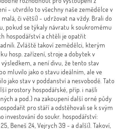
vobodně rozhodnout pro vystoupení z
í - utvrdilo to všechny naše zemědělce v
malá, či větší) - udržovat na vždy. Brali do
u, pokud se týkaly návratu k soukromému
 hospodářství a chtěli je opatřit
adnili. Zvláště takoví zemědělci, kterým
ku hosp. zařízení, stroje a dobytek v
výsledkem, a není divu, že tento stav
bo mluvilo jako o stavu ideálním, ale ve
ilo jako stav v poddanství a nesvobodě. Tato
ší prostory hospodářské, příp. i našli
zných a pod.) na zakoupení další orné půdy
hospodařit pro stáří a odstěhovali se k svým
o investování do soukr. hospodářství:
25, Beneš 24, Vejrych 39 - a další). Takoví,