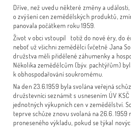
Dříve, než uvedu některé změny a události,
o zvýšení cen zemědělských produktů, zmíní
panovala počátkem roku 1959.
Život v obci vstoupil totiž do nové éry, do é
neboť už všichni zemědělci (včetně Jana So
družstva měli přidělené záhumenky a hospo
Několika zemědělcům (býv. pachtýřům) by
k obhospodařování soukromému.
Na den 23.6.1959 byla svolána veřejná schů
družstevníci seznámit s usnesením ÚV KSČ 
jednotných výkupních cen v zemědělství. S
teprve schůze znovu svolaná na 26.6. 1959 m
proneseného výkladu, pokud se týkal novýc