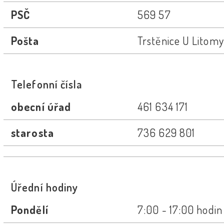
PSČ
569 57
Pošta
Trstěnice U Litomy
Telefonní čísla
obecní úřad
461 634 171
starosta
736 629 801
Úřední hodiny
Pondělí
7:00 - 17:00 hodin