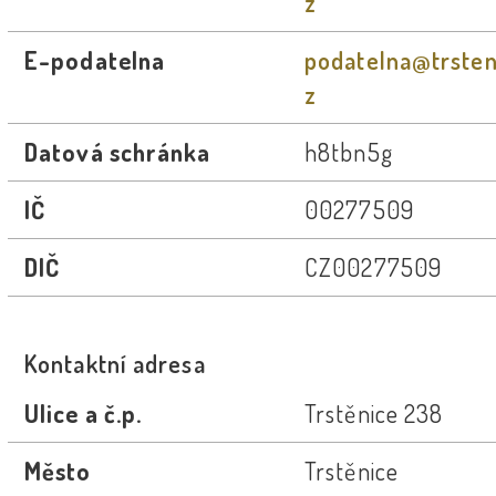
z
E-podatelna
podatelna@trsten
z
Datová schránka
h8tbn5g
IČ
00277509
DIČ
CZ00277509
Kontaktní adresa
Ulice a č.p.
Trstěnice 238
Město
Trstěnice