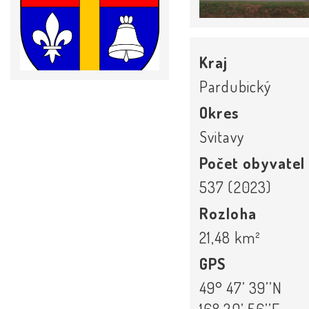
Kraj
Pardubický
Okres
Svitavy
Počet obyvatel
537 (2023)
Rozloha
21,48 km²
GPS
49° 47’ 39’’N