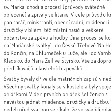
sv. Marka, chodila procesí (průvody svátečně
oblečené) a zpívaly se litanie. V čele průvodu k
pan farář, ministranti, obecní radní, mládenci i
družičky v bílém, též místní hasiči a veškeré
občanstvo za zpěvu a hudby. Jiná procesí se ko
na 'Mariánské svátky' do České Třebové 'Na Ho
do Končin, na Chlumeček u Luže, ale i do Vamb
Kladsku, do Maria Zell ve Štýrsku. Vše za dopr
předříkávačů a kostelních zpěváků.
Svatby bývaly dříve dle matričních zápisů v nedě
Všechny svatby konaly se v kostele a byly spoj
ohláškami. V den prvních ohlášek šel ženich s
nevěstou jednat mládence, družičky a družbu.
neděli před svatbou se říkalo, že se sváděli mlá