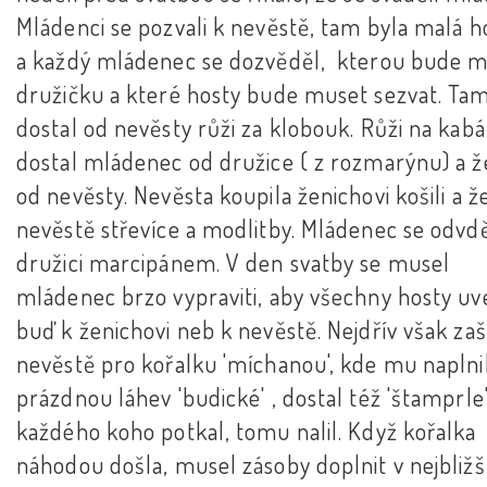
Mládenci se pozvali k nevěstě, tam byla malá h
a každý mládenec se dozvěděl, kterou bude m
družičku a které hosty bude muset sezvat. Ta
dostal od nevěsty růži za klobouk. Růži na kabá
dostal mládenec od družice ( z rozmarýnu) a ž
od nevěsty. Nevěsta koupila ženichovi košili a ž
nevěstě střevíce a modlitby. Mládenec se odvdě
družici marcipánem. V den svatby se musel
mládenec brzo vypraviti, aby všechny hosty uv
buď k ženichovi neb k nevěstě. Nejdřív však zaš
nevěstě pro kořalku 'míchanou', kde mu naplnil
prázdnou láhev 'budické' , dostal též 'štamprle
každého koho potkal, tomu nalil. Když kořalka
náhodou došla, musel zásoby doplnit v nejbližš