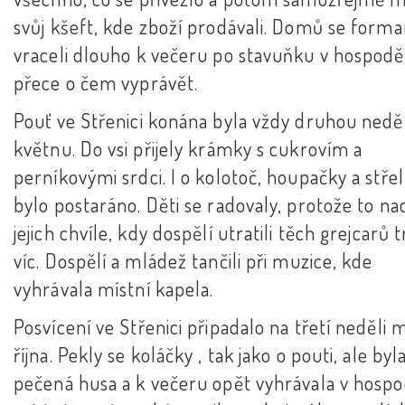
svůj kšeft, kde zboží prodávali. Domů se forma
vraceli dlouho k večeru po stavuňku v hospodě
přece o čem vyprávět.
Pouť ve Střenici konána byla vždy druhou neděl
květnu. Do vsi přijely krámky s cukrovím a
perníkovými srdci. I o kolotoč, houpačky a střel
bylo postaráno. Děti se radovaly, protože to na
jejich chvíle, kdy dospělí utratili těch grejcarů 
víc. Dospělí a mládež tančili při muzice, kde
vyhrávala místní kapela.
Posvícení ve Střenici připadalo na třetí neděli 
října. Pekly se koláčky , tak jako o pouti, ale byla
pečená husa a k večeru opět vyhrávala v hosp