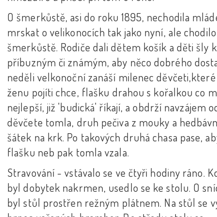
O šmerkůstě, asi do roku 1895, nechodila mlád
mrskat o velikonocích tak jako nyní, ale chodilo
šmerkůstě. Rodiče dali dětem košík a děti šly k
příbuzným či známým, aby něco dobrého dosta
neděli velkonoční zanáší milenec děvčeti,které 
ženu pojíti chce, flašku drahou s kořalkou co 
nejlepší, již 'budická' říkají, a obdrží navzájem o
děvčete tomla, druh pečiva z mouky a hedbáv
šátek na krk. Po takových druhá chasa pase, aby
flašku neb pak tomla vzala.
Stravování - vstávalo se ve čtyři hodiny ráno. K
byl dobytek nakrmen, usedlo se ke stolu. O sní
byl stůl prostřen režným plátnem. Na stůl se v