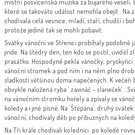
místní posvícenská muzika za bujarého veselí, 
které se takováto událost nemohla obejít . Na 
chodívala celá vesnice, mladí, staří, chudší i boh
protože jedině tak se mohli pobavit.
Svátky vánoční ve Střenici probíhaly podobně j
jinde. Na štědrý den, ten kdo se postil, uviděl z
prasátko. Hospodyně pekla vánočky, pryskyřicí
vánoční stromek a pod ním i na něm plno dro
sladkostí většinou doma napečených. K večeři 
obvykle naložená ryba ' zavináč - slaneček' . Sv
na vánočním stromku hořely a zpívaly se vánoč
koledy a i jiné písně. Na 'Štěpána', druhý svátek
vánoční, chodívaly děti po příbuzných na koled
Na Tři krále chodívali koledníci po koledě rovn