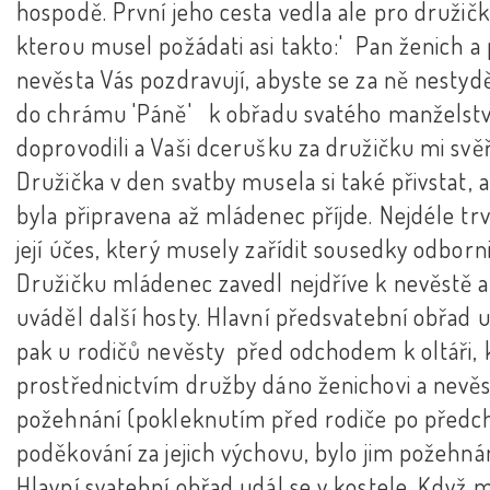
hospodě. První jeho cesta vedla ale pro družičk
kterou musel požádati asi takto:' Pan ženich a
nevěsta Vás pozdravují, abyste se za ně nestyděl
do chrámu 'Páně' k obřadu svatého manželstv
doprovodili a Vaši dcerušku za družičku mi svěřil
Družička v den svatby musela si také přivstat, 
byla připravena až mládenec příjde. Nejdéle trva
její účes, který musely zařídit sousedky odborn
Družičku mládenec zavedl nejdříve k nevěstě a
uváděl další hosty. Hlavní předsvatební obřad u
pak u rodičů nevěsty před odchodem k oltáři, 
prostřednictvím družby dáno ženichovi a nevě
požehnání (pokleknutím před rodiče po před
poděkování za jejich výchovu, bylo jim požehnán
Hlavní svatební obřad udál se v kostele. Když 