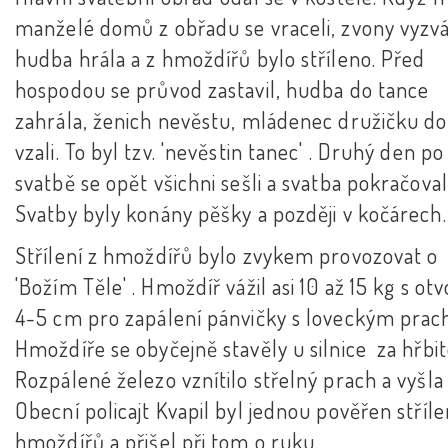
manželé domů z obřadu se vraceli, zvony vyzvá
hudba hrála a z hmoždířů bylo stříleno. Před
hospodou se průvod zastavil, hudba do tance
zahrála, ženich nevěstu, mládenec družičku do
vzali. To byl tzv. 'nevěstin tanec' . Druhý den po
svatbě se opět všichni sešli a svatba pokračoval
Svatby byly konány pěšky a později v kočárech.
Střílení z hmoždířů bylo zvykem provozovat o
'Božím Těle' . Hmoždíř vážil asi 10 až 15 kg s o
4-5 cm pro zapálení pánvičky s loveckým pra
Hmoždíře se obyčejně stavěly u silnice za hřbi
Rozpálené železo vznítilo střelný prach a vyšla
Obecní policajt Kvapil byl jednou pověřen stříl
hmoždířů a přišel při tom o ruku.