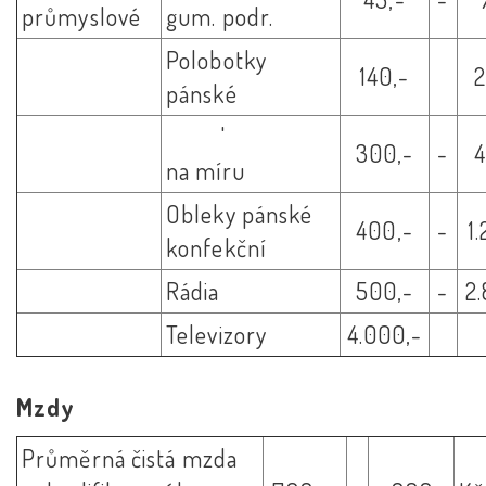
průmyslové
gum. podr.
Polobotky
140,-
2
pánské
'
300,-
-
4
na míru
Obleky pánské
400,-
-
1
konfekční
Rádia
500,-
-
2
Televizory
4.000,-
Mzdy
Průměrná čistá mzda