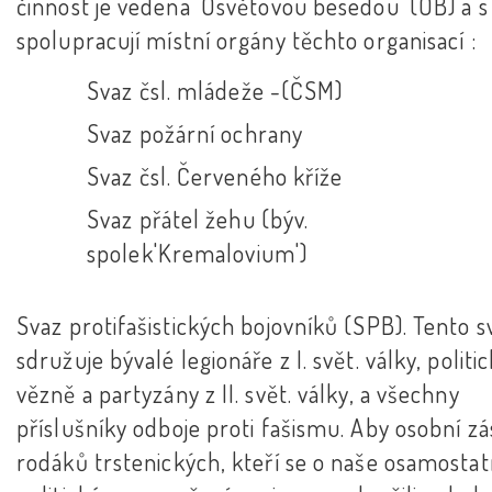
činnost je vedena 'Osvětovou besedou' (OB) a s
spolupracují místní orgány těchto organisací :
Svaz čsl. mládeže -(ČSM)
Svaz požární ochrany
Svaz čsl. Červeného kříže
Svaz přátel žehu (býv.
spolek'Kremalovium')
Svaz protifašistických bojovníků (SPB). Tento s
sdružuje bývalé legionáře z I. svět. války, politi
vězně a partyzány z II. svět. války, a všechny
příslušníky odboje proti fašismu. Aby osobní z
rodáků trstenických, kteří se o naše osamosta