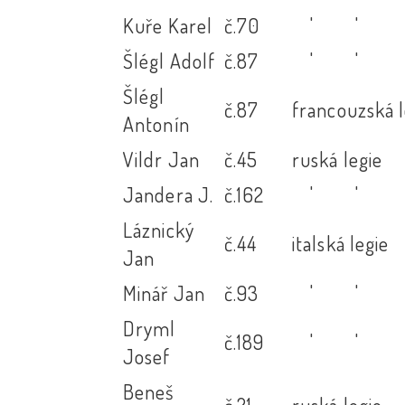
Kuře Karel
č.70
' '
Šlégl Adolf
č.87
' '
Šlégl
č.87
francouzská l
Antonín
Vildr Jan
č.45
ruská legie
Jandera J.
č.162
' '
Láznický
č.44
italská legie
Jan
Minář Jan
č.93
' '
Dryml
č.189
' '
Josef
Beneš