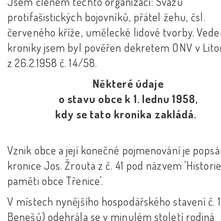
Jsem členem těchto organizací: Svazu
protifašistických bojovníků, přátel žehu, čsl.
červeného kříže, umělecké lidové tvorby. Ved
kroniky jsem byl pověřen dekretem ONV v Lito
z 26.2.1958 č. 14/58.
Některé údaje
o stavu obce k 1. lednu 1958,
kdy se tato kronika zakládá.
Vznik obce a její konečné pojmenování je popsá
kronice Jos. Žrouta z č. 41 pod názvem 'Historie
paměti obce Třenice'.
V místech nynějšího hospodářského stavení č. 
Benešů) odehrála se v minulém století rodiná