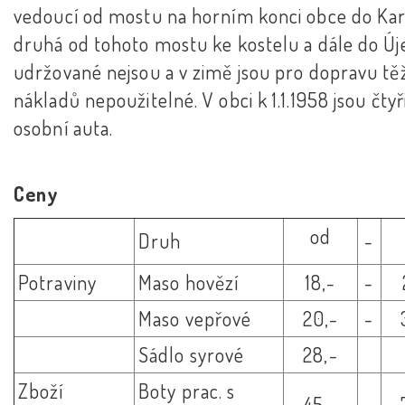
vedoucí od mostu na horním konci obce do Kar
druhá od tohoto mostu ke kostelu a dále do Új
udržované nejsou a v zimě jsou pro dopravu tě
nákladů nepoužitelné. V obci k 1.1.1958 jsou čtyř
osobní auta.
Ceny
od
Druh
-
Potraviny
Maso hovězí
18,-
-
Maso vepřové
20,-
-
Sádlo syrové
28,-
Zboží
Boty prac. s
45,-
-