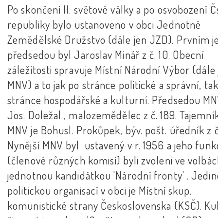
Po skončení II. světové války a po osvobození Čs
republiky bylo ustanoveno v obci Jednotné
Zemědělské Družstvo (dále jen JZD). Prvním j
předsedou byl Jaroslav Minář z č. 10. Obecní
záležitosti spravuje Místní Národní Výbor (dále
MNV) a to jak po stránce politické a správní, tak
stránce hospodářské a kulturní. Předsedou MN
Jos. Doležal , malozemědělec z č. 189. Tajemn
MNV je Bohusl. Prokůpek, býv. pošt. úředník z č.
Nynější MNV byl ustavený v r. 1956 a jeho funk
(členové různých komisí) byli zvoleni ve volbác
jednotnou kandidátkou 'Národní fronty' . Jedi
politickou organisací v obci je Místní skup.
komunistické strany Československa (KSČ). Ku