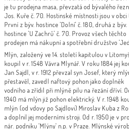
je tu prodejna masa, převzatá od bývalého řezn
Jos. Kuře č. 70. Hostinské místnosti jsou v obci 
První z býv. hostince 'Dolní' č. 180, druhá z býv.
hostince 'U Zachrů' č. 70. Provoz všech těchto
prodejen má nákupní a spotřební družstvo 'Jed
Mlýn, založený ve 14. století kapitulou v Litomyš
koupil v r. 1548 Vávra Mlynář. V roku 1884 jej ko
Jan Sajdl, v r. 1912 převzal syn Josef, který mlý
přestavěl, zavedl naftový pohon jako doplněk
vodního a zřídil při mlýně pilu na řezání dříví. O
1940 má mlýn již pohon elektrický. V r. 1948 ko
mlýn (od vdovy po Sajdlovi) Miroslav Kuba z R
a doplnil jej moderními stroji. Od r. 1950 je v p
nár. podniku 'Mlýny' n.p. v Praze. Mlýnské výro