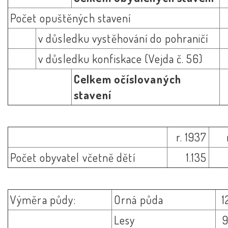
Počet opuštěných stavení
v důsledku vystěhování do pohraničí
v důsledku konfiskace (Vejda č. 56)
Celkem očíslovaných
stavení
r. 1937
Počet obyvatel včetně dětí
1.135
Výměra půdy:
Orná půda
1
Lesy
9