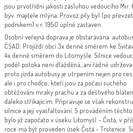
jsou prvotřídní jakosti zásluhou vedoucího Mir.
býv. majitele mlýna. Provoz pily byl (po převzet
podnikem) v r. 1950 úplně zastaven.
Osobní veřejná doprava je obstarávána autobu
ČSAD. Projíždí obcí 3x denně směrem ke Svita
4x denně směrem do Litomyšle. Silnice vedouc
podél potoka není dlážděná, ani řádně udržova
proto jízda autobusy je utrpením nejen pro cest
ale i pro chodce, kteří jsou za počasí suchého
obtěžováni mraky prachu a za deštivého bláte
daleko stříkajícím. Připravuje se však rekonstr
silnice a její vyasfaltování. S prováděním těchto
bylo již započato v úseku Litomyšl - Čistá, v př
roce má být proveden úsek Čistá - Trstenice. Si