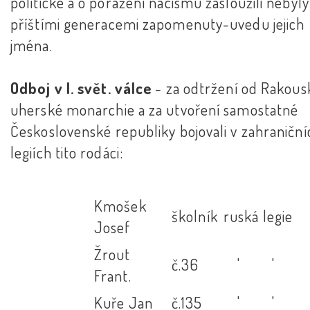
politické a o poražení nacismu zasloužili nebyly
příštími generacemi zapomenuty-uvedu jejich
jména.
Odboj v I. svět. válce
- za odtržení od Rakous
uherské monarchie a za utvoření samostatné
Československé republiky bojovali v zahraniční
legiích tito rodáci:
Kmošek
školník
ruská legie
Josef
Žrout
č.36
' '
Frant.
Kuře Jan
č.135
' '