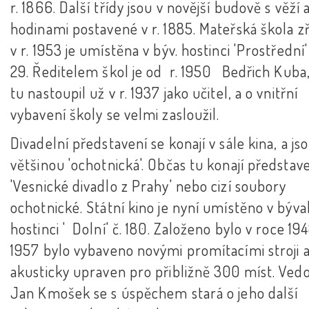
r. 1866. Další třídy jsou v novější budově s věží 
hodinami postavené v r. 1885. Mateřská škola z
v r. 1953 je umístěna v býv. hostinci 'Prostřední'
29. Ředitelem škol je od r. 1950 Bedřich Kuba
tu nastoupil už v r. 1937 jako učitel, a o vnitřní
vybavení školy se velmi zasloužil.
Divadelní představení se konají v sále kina, a js
většinou 'ochotnická'. Občas tu konají představe
'Vesnické divadlo z Prahy' nebo cizí soubory
ochotnické. Státní kino je nyní umístěno v býv
hostinci ' Dolní' č. 180. Založeno bylo v roce 1948
1957 bylo vybaveno novými promítacími stroji a
akusticky upraven pro přibližně 300 míst. Ved
Jan Kmošek se s úspěchem stará o jeho další