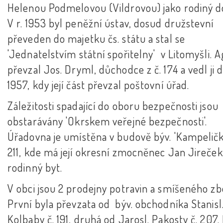
Helenou Podmelovou (Vildrovou) jako rodiný 
V r. 1953 byl peněžní ústav, dosud družstevní
převeden do majetku čs. státu a stal se
'Jednatelstvím státní spořitelny' v Litomyšli. 
převzal Jos. Dryml, důchodce z č. 174 a vedl ji d
1957, kdy její část převzal poštovní úřad.
Záležitosti spadající do oboru bezpečnosti jsou
obstarávány 'Okrskem veřejné bezpečnosti'.
Úřadovna je umístěna v budově býv. 'Kampeličky
211, kde má její okresní zmocněnec Jan Jireček 
rodinný byt.
V obci jsou 2 prodejny potravin a smíšeného zb
První byla převzata od býv. obchodníka Stanisl
Kolbaby č. 191, druhá od Jarosl. Pakosty č. 207.