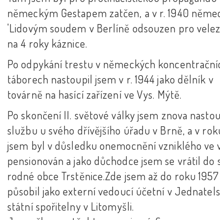
německým Gestapem zatčen, a v r. 1940 něm
'Lidovým soudem v Berlíně odsouzen pro vele
na 4 roky káznice.
Po odpykání trestu v německých koncentrační
táborech nastoupil jsem v r. 1944 jako dělník v
továrně na hasící zařízení ve Vys. Mýtě.
Po skončení II. světové války jsem znova nastou
službu u svého dřívějšího úřadu v Brně, a v ro
jsem byl v důsledku onemocnění vzniklého ve 
pensionován a jako důchodce jsem se vrátil do 
rodné obce Trstěnice.Zde jsem až do roku 1957
působil jako externí vedoucí účetní v Jednatels
státní spořitelny v Litomyšli.