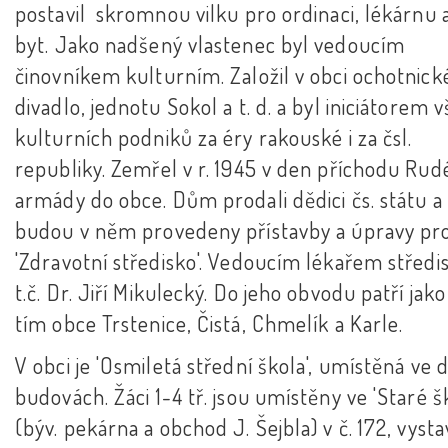
postavil skromnou vilku pro ordinaci, lékárnu a
byt. Jako nadšený vlastenec byl vedoucím
činovníkem kulturním. Založil v obci ochotnick
divadlo, jednotu Sokol a t. d. a byl iniciátorem 
kulturních podniků za éry rakouské i za čsl.
republiky. Zemřel v r. 1945 v den příchodu Rud
armády do obce. Dům prodali dědici čs. státu a
budou v něm provedeny přístavby a úpravy pr
'Zdravotní středisko'. Vedoucím lékařem středis
t.č. Dr. Jiří Mikulecký. Do jeho obvodu patří jak
tím obce Trstenice, Čistá, Chmelík a Karle.
V obci je 'Osmiletá střední škola', umístěná ve 
budovách. Žáci 1-4 tř. jsou umístěny ve 'Staré šk
(býv. pekárna a obchod J. Šejbla) v č. 172, vyst