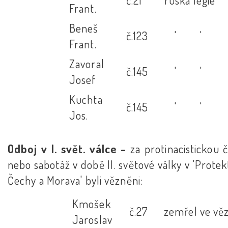
č.21
ruská legie
Frant.
Beneš
č.123
' '
Frant.
Zavoral
č.145
' '
Josef
Kuchta
č.145
' '
Jos.
Odboj v I. svět. válce -
za protinacistickou 
nebo sabotáž v době II. světové války v 'Prote
Čechy a Morava' byli vězněni:
Kmošek
č.27
zemřel ve vě
Jaroslav