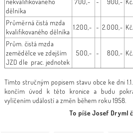
nekvalifikovaného
700,-
-
900,-
Kč
dělníka
Průměrná čistá mzda
1.200,-
-
2.000,-
Kč
kvalifikovaného dělníka
Prům. čistá mzda
zemědělce ve zdejším
500,-
-
800,-
Kč
JZD dle prac. jednotek
Tímto stručným popisem stavu obce ke dni 1.1.
končím úvod k této kronice a budu pokr
vylíčením událostí a změn během roku 1958.
To píše Josef Dryml č