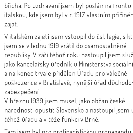
břicha. Po uzdravení jsem byl poslán na frontu
italskou, kde jsem byl v r. 1917 vlastním přičin
zajat.
V italském zajetí jsem vstoupil do čsl. legie, s k
jsem se v lednu 1919 vrátil do osamostatněné
republiky. V září téhož roku nastoupil jsem slu
jako kancelářský úředník u Ministerstva sociáln
a na konec trvale přidělen Úřadu pro válečné
poškozence v Bratislavě, nynější úřad důchod
zabezpečení.
V březnu 1939 jsem musel, jako občan české
národnosti opustit Slovensko a nastoupil jsem 
téhož úřadu a v téže funkci v Brně.
Tam jsem byl pro protinacistickou propagandu