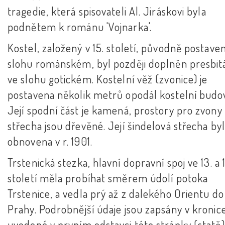
tragedie, která spisovateli Al. Jiráskovi byla
podnětem k románu 'Vojnarka'.
Kostel, založený v 15. století, původně postave
slohu románském, byl později doplněn presbit
ve slohu gotickém. Kostelní věž (zvonice) je
postavena několik metrů opodál kostelní budo
Její spodní část je kamená, prostory pro zvony
střecha jsou dřevěné. Její šindelová střecha by
obnovena v r. 1901.
Trstenická stezka, hlavní dopravní spoj ve 13. a 1
století měla probíhat směrem údolí potoka
Trstenice, a vedla prý až z dalekého Orientu do
Prahy. Podrobnější údaje jsou zapsány v kronice
uvedené v prvním odstavci této stránky (statě)