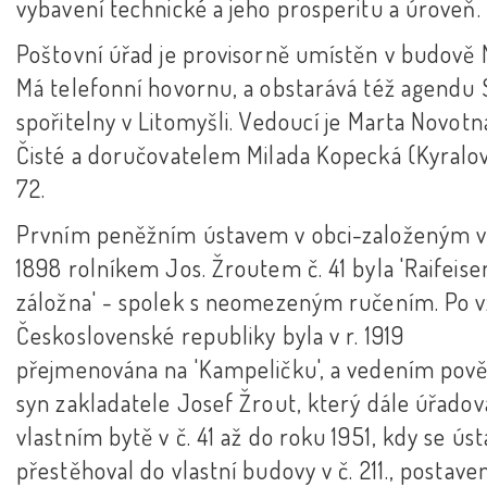
vybavení technické a jeho prosperitu a úroveň.
Poštovní úřad je provisorně umístěn v budově
Má telefonní hovornu, a obstarává též agendu 
spořitelny v Litomyšli. Vedoucí je Marta Novotn
Čisté a doručovatelem Milada Kopecká (Kyralova
72.
Prvním peněžním ústavem v obci-založeným v 
1898 rolníkem Jos. Žroutem č. 41 byla 'Raifeis
záložna' - spolek s neomezeným ručením. Po v
Československé republiky byla v r. 1919
přejmenována na 'Kampeličku', a vedením pov
syn zakladatele Josef Žrout, který dále úřadov
vlastním bytě v č. 41 až do roku 1951, kdy se úst
přestěhoval do vlastní budovy v č. 211., postave