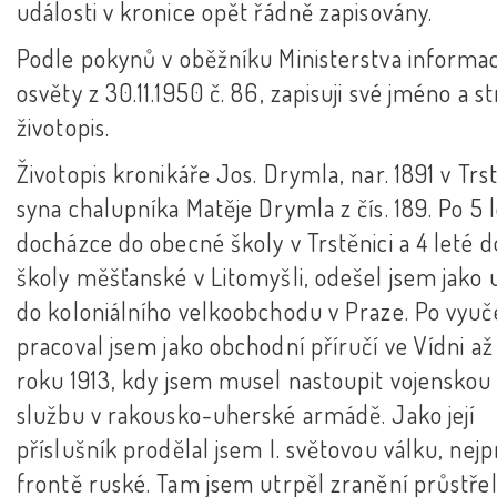
události v kronice opět řádně zapisovány.
Podle pokynů v oběžníku Ministerstva informac
osvěty z 30.11.1950 č. 86, zapisuji své jméno a s
životopis.
Životopis kronikáře Jos. Drymla, nar. 1891 v Trst
syna chalupníka Matěje Drymla z čís. 189. Po 5 
docházce do obecné školy v Trstěnici a 4 leté d
školy měšťanské v Litomyšli, odešel jsem jako
do koloniálního velkoobchodu v Praze. Po vyuč
pracoval jsem jako obchodní příručí ve Vídni až
roku 1913, kdy jsem musel nastoupit vojenskou
službu v rakousko-uherské armádě. Jako její
příslušník prodělal jsem I. světovou válku, nej
frontě ruské. Tam jsem utrpěl zranění průstř