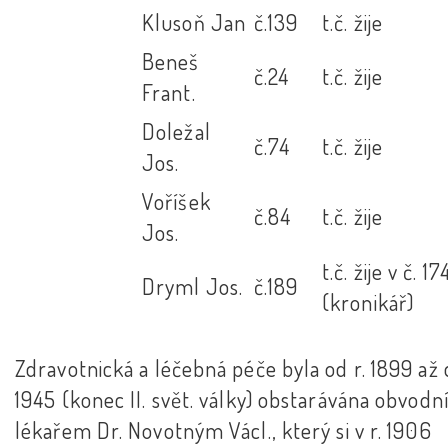
Klusoň Jan
č.139
t.č. žije
Beneš
č.24
t.č. žije
Frant.
Doležal
č.74
t.č. žije
Jos.
Voříšek
č.84
t.č. žije
Jos.
t.č. žije v č. 17
Dryml Jos.
č.189
(kronikář)
Zdravotnická a léčebná péče byla od r. 1899 až 
1945 (konec II. svět. války) obstarávána obvod
lékařem Dr. Novotným Václ., který si v r. 1906