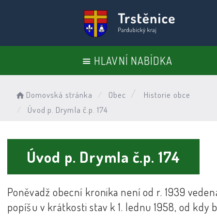
HLAVNÍ NABÍDKA
Domovská stránka
Obec
Historie obce
Úvod p. Drymla č.p. 174
Úvod p. Drymla č.p. 174
Poněvadž obecní kronika není od r. 1939 veden
popíšu v krátkosti stav k 1. lednu 1958, od kdy