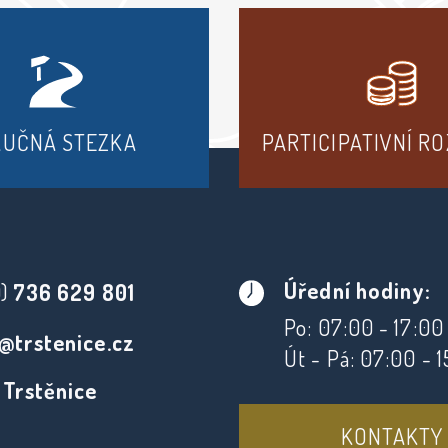
AUČNÁ STEZKA
PARTICIPATIVNÍ R
Úřední hodiny:
0)
736 629 801
Po: 07:00 - 17:00
@trstenice.cz
Út - Pá: 07:00 - 
 Trstěnice
KONTAKTY