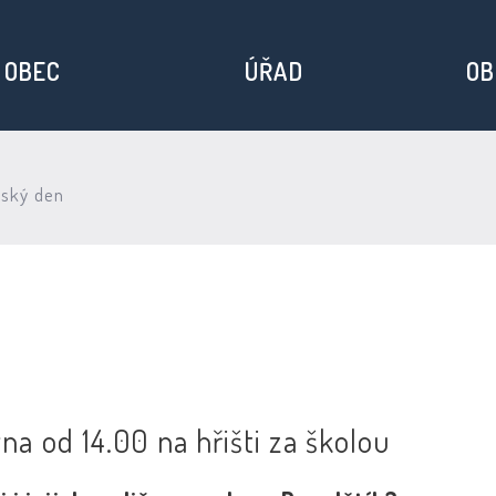
OBEC
ÚŘAD
OB
ský den
a od 14.00 na hřišti za školou