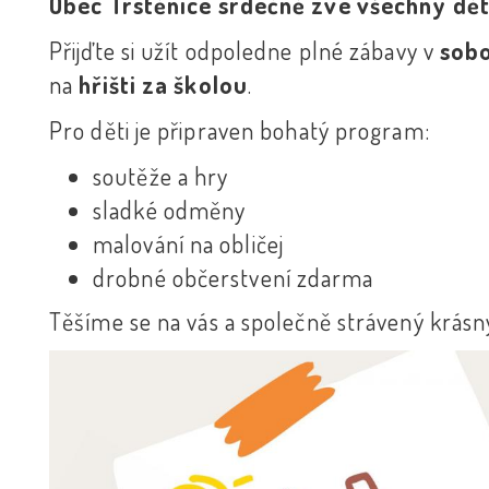
Obec Trstěnice srdečně zve všechny děti 
Přijďte si užít odpoledne plné zábavy v
sobo
na
hřišti za školou
.
Pro děti je připraven bohatý program:
soutěže a hry
sladké odměny
malování na obličej
drobné občerstvení zdarma
Těšíme se na vás a společně strávený krásn