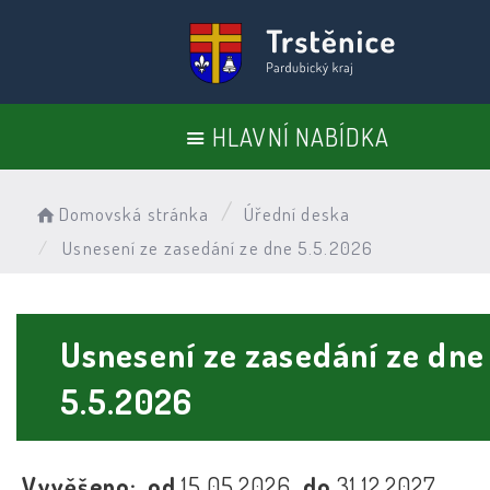
HLAVNÍ NABÍDKA
Domovská stránka
Úřední deska
Usnesení ze zasedání ze dne 5.5.2026
Usnesení ze zasedání ze dne
5.5.2026
Vyvěšeno:
od
15.05.2026
do
31.12.2027