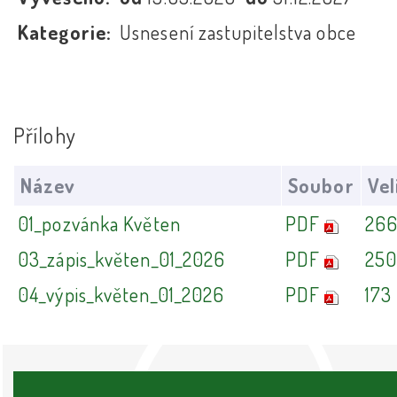
Kategorie:
Usnesení zastupitelstva obce
Přílohy
Název
Soubor
Vel
01_pozvánka Květen
PDF
266
03_zápis_květen_01_2026
PDF
250
04_výpis_květen_01_2026
PDF
173